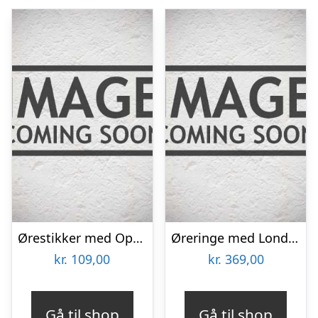
Ørestikker med Opal – 4.5 x 6 mm – pr par
Øreringe med London Blå Topas – 26mm – pr par
kr.
109,00
kr.
369,00
Gå til shop
Gå til shop