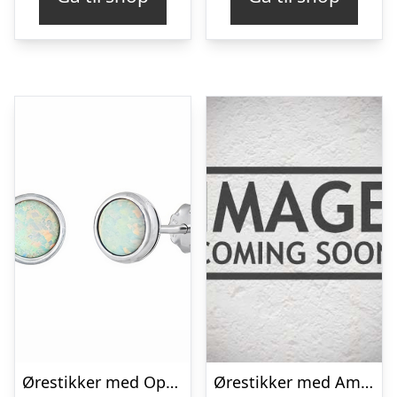
Ørestikker med Opal – 6 mm – pr par
Ørestikker med Ametyst – Ø7mm – pr par