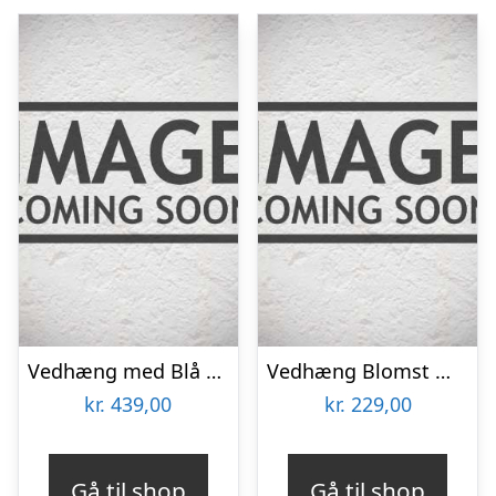
Vedhæng med Blå Topas – 32mm – u/kæde
Vedhæng Blomst med Peridot – 20mm – u/kæde
kr.
439,00
kr.
229,00
Gå til shop
Gå til shop