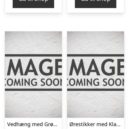
Vedhæng med Grøn Agat – 29mm – u/kæde
Ørestikker med Klar Topas – Ø6mm – pr par