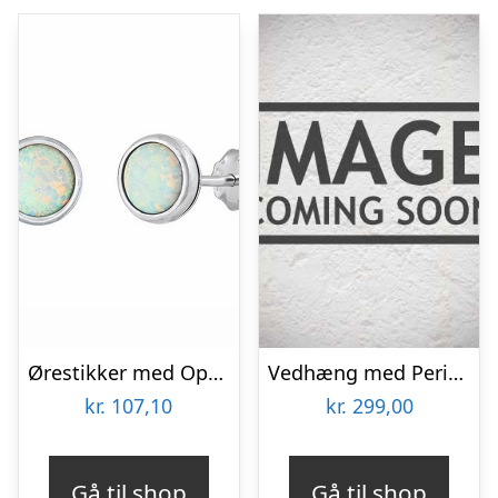
Ørestikker med Opal – 6 mm – pr par
Vedhæng med Peridot og Ametyst- 18mm – u/kæde
kr.
107,10
kr.
299,00
Gå til shop
Gå til shop