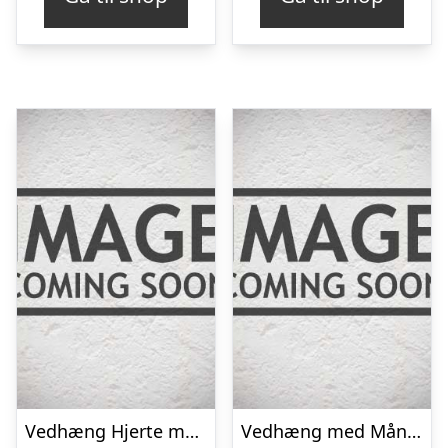
Vedhæng Hjerte med Blå Topas – u/kæde
Vedhæng med Månesten – 25mm – m/kæde